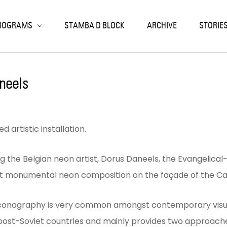
ack
ack
ack
ack
ack
ROGRAMS
STAMBA D BLOCK
ARCHIVE
STORIE
SIDENCIES
RKSHOPS
OJECTS
SEARCH & EDUCATION
NIC ARTS LABORATORY
LISI RESIDENCIES
K PRINT
EN CALLS
NTEMPORARY ART ARCHIVE
LOCHRONIC
aneels
OJECT-BASED
ON
RIOUS
TERN
ORIES
artistic installation.
 the Belgian neon artist, Dorus Daneels, the Evangelical
 monumental neon composition on the façade of the Ca
n iconography is very common amongst contemporary visual
post-Soviet countries and mainly provides two approaches