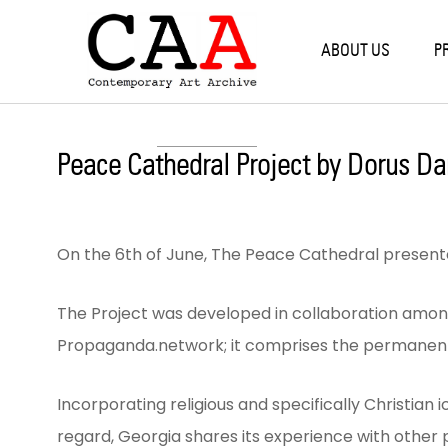
Back
Back
B
B
B
B
B
ABOUT US
P
PROGRAMS
RE
WO
PR
RE
SO
RESIDENCIES
TBI
SIL
OP
CO
AL
Peace Cathedral Project by Dorus D
COLLECTIVE STUDIO
PR
NE
VA
EX
WORKSHOPS
ST
On the 6th of June, The Peace Cathedral presented 
OXYGEN
The Project was developed in collaboration among
Propaganda.network; it comprises the permanent
PROJECTS
Incorporating religious and specifically Christia
RESEARCH & EDUCATION
regard, Georgia shares its experience with other 