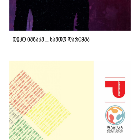
თიკო იმნაძე _ სამთო დარტყმა