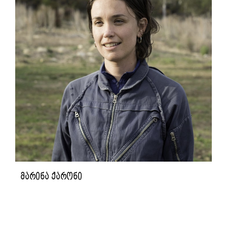
მარინა ქარონი